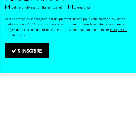
Lettre d'information (bimensuelle)
Livres d'ici
Votre adresse de messagerie est uniquement utilisée pour vous envoyer les lettres
d'information d'ALCA. Vous pouvez à tout moment utiliser le lien de désabonnement
intégré dans la lettre d'information. Pour en savoir plus, consultez notre
Politique de
confidentialité
.
S'INSCRIRE