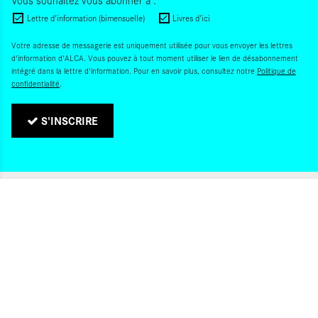
Lettre d'information (bimensuelle)
Livres d'ici
Votre adresse de messagerie est uniquement utilisée pour vous envoyer les lettres
d'information d'ALCA. Vous pouvez à tout moment utiliser le lien de désabonnement
intégré dans la lettre d'information. Pour en savoir plus, consultez notre
Politique de
confidentialité
.
S'INSCRIRE