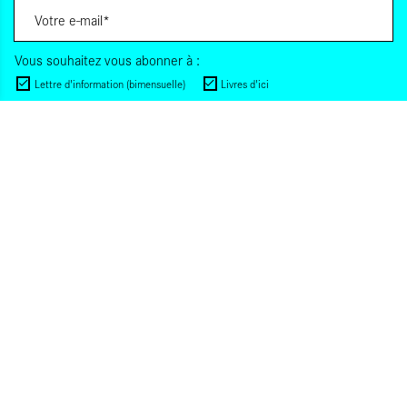
Vous souhaitez vous abonner à :
Lettre d'information (bimensuelle)
Livres d'ici
Votre adresse de messagerie est uniquement utilisée pour vous envoyer les lettres
d'information d'ALCA. Vous pouvez à tout moment utiliser le lien de désabonnement
intégré dans la lettre d'information. Pour en savoir plus, consultez notre
Politique de
confidentialité
.
S'INSCRIRE