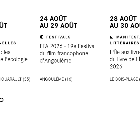
24
AOÛT
28
AOÛT
ÛT
AU
29
AOÛT
AU
30
AO
FESTIVALS
MANIFEST
NELLES
LITTÉRAIRES
FFA 2026 - 19e Festival
: les
L'Île aux livr
du film francophone
e l'écologie
du livre de l
d'Angoulême
2026
OUA­RAULT (35)
ANGOULÊME (16)
LE BOIS-PLAGE 