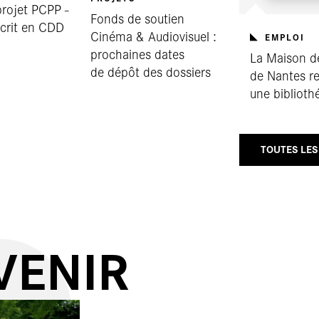
rojet PCPP -
Fonds de soutien
écrit en CDD
Cinéma & Audiovisuel :
EMPLOI
prochaines dates
La Maison de
de dépôt des dossiers
de Nantes re
une biblioth
TOUTES LES
VENIR