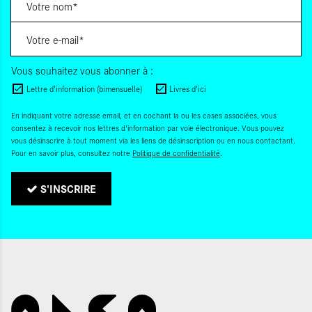
Vous souhaitez vous abonner à :
Lettre d'information (bimensuelle)
Livres d'ici
En indiquant votre adresse email, et en cochant la ou les cases associées, vous
consentez à recevoir nos lettres d'information par voie électronique. Vous pouvez
vous désinscrire à tout moment via les liens de désinscription ou en nous contactant.
Pour en savoir plus, consultez notre
Politique de confidentialité
.
S'INSCRIRE