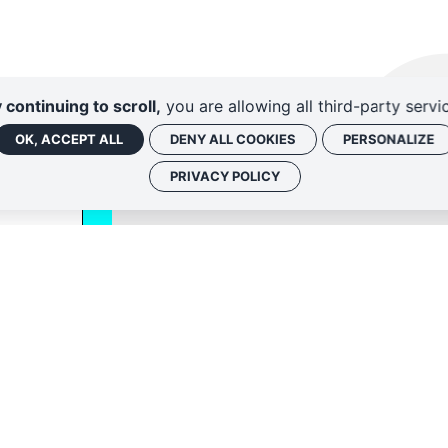
 continuing to scroll,
you are allowing all third-party servi
OK, ACCEPT ALL
DENY ALL COOKIES
PERSONALIZE
PRIVACY POLICY
Politique de conf
 associées, vous
nique. Vous
iption ou en nous
fidentialité
.