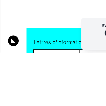
By
Lettres d'information
Vous souhaitez vous abonner à :
Lettre d'information (bimensuelle)
Livres d'ici
En indiquant votre adresse email, et en cochant la ou les cases
consentez à recevoir nos lettres d'information par voie électro
pouvez vous désinscrire à tout moment via les liens de désinscr
contactant. Pour en savoir plus, consultez notre
Politique de con