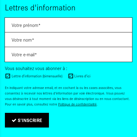
Lettres d'information
Vous souhaitez vous abonner à :
Lettre d'information (bimensuelle)
Livres d'ici
En indiquant votre adresse email, et en cochant la ou les cases associées, vous
consentez à recevoir nos lettres d'information par voie électronique. Vous pouvez
vous désinscrire à tout moment via les liens de désinscription ou en nous contactant.
Pour en savoir plus, consultez notre
Politique de confidentialité
.
S'INSCRIRE