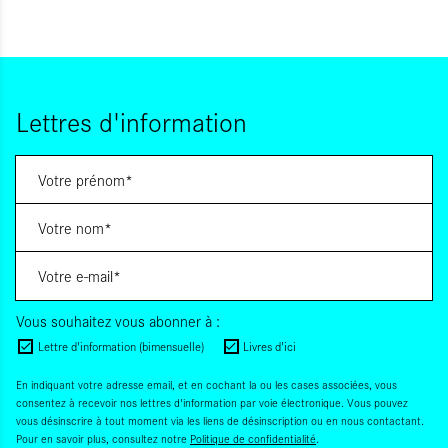
Lettres d'information
Vous souhaitez vous abonner à :
Lettre d'information (bimensuelle)
Livres d'ici
En indiquant votre adresse email, et en cochant la ou les cases associées, vous
consentez à recevoir nos lettres d'information par voie électronique. Vous pouvez
vous désinscrire à tout moment via les liens de désinscription ou en nous contactant.
Pour en savoir plus, consultez notre
Politique de confidentialité
.