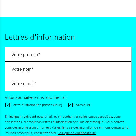
Lettres d'information
Vous souhaitez vous abonner à :
Lettre d'information (bimensuelle)
Livres d'ici
En indiquant votre adresse email, et en cochant la ou les cases associées, vous
consentez à recevoir nos lettres d'information par voie électronique. Vous pouvez
vous désinscrire à tout moment via les liens de désinscription ou en nous contactant.
Pour en savoir plus, consultez notre
Politique de confidentialité
.