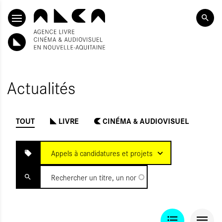
SKIP TO CONTENT
Actualités
TOUT
LIVRE
CINÉMA & AUDIOVISUEL
INITIALISER
OUMETTRE
Appels à candidatures et projets