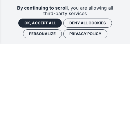
By continuing to scroll,
you are allowing all
third-party services
OK, ACCEPT ALL
DENY ALL COOKIES
PERSONALIZE
PRIVACY POLICY
Vous souhaitez vous abonner à :
Lettre d'information (bimensuelle)
Livres d'ici
En indiquant votre adresse email, et en cochant la ou les cases associées, vous
consentez à recevoir nos lettres d'information par voie électronique. Vous pouvez
vous désinscrire à tout moment via les liens de désinscription ou en nous contactant.
Pour en savoir plus, consultez notre
Politique de confidentialité
.
S'INSCRIRE