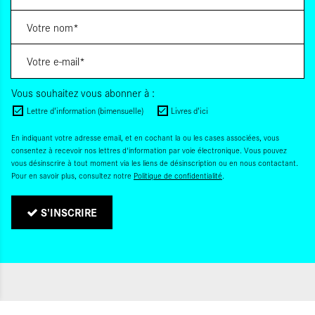
Vous souhaitez vous abonner à :
Lettre d'information (bimensuelle)
Livres d'ici
En indiquant votre adresse email, et en cochant la ou les cases associées, vous
consentez à recevoir nos lettres d'information par voie électronique. Vous pouvez
vous désinscrire à tout moment via les liens de désinscription ou en nous contactant.
Pour en savoir plus, consultez notre
Politique de confidentialité
.
S'INSCRIRE