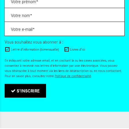
Vous souhaitez vous abonner à :
Lettre d'information (bimensuelle)
Livres d'ici
En indiquant votre adresse email, et en cochant la ou les cases associées, vous
consentez à recevoir nos lettres d'information par voie électronique. Vous pouvez
vous désinscrire à tout moment via les liens de désinscription ou en nous contactant.
Pour en savoir plus, consultez notre
Politique de confidentialité
.
S'INSCRIRE