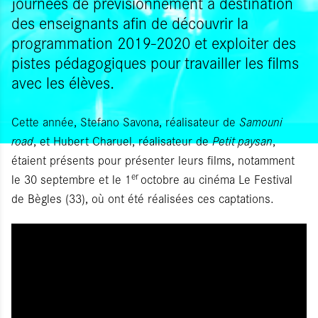
journées de prévisionnement à destination
des enseignants afin de découvrir la
programmation 2019-2020 et exploiter des
pistes pédagogiques pour travailler les films
avec les élèves.
Cette année, Stefano Savona, réalisateur de
Samouni
road
, et Hubert Charuel, réalisateur de
Petit paysan
,
étaient présents pour présenter leurs films, notamment
er
le 30 septembre et le 1
octobre au cinéma Le Festival
de Bègles (33), où ont été réalisées ces captations.