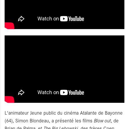
L'animateur Jeune public du cinéma Atalante de Bayonne
(64), Simon Blondeau, a présenté les films
Blow out
, de
Brian de Palma, et
The Big Lebowski
, des frères Coen.