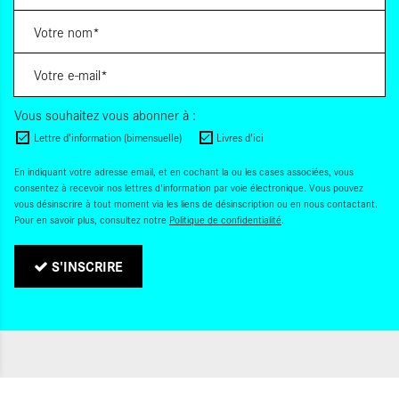
Vous souhaitez vous abonner à :
Lettre d'information (bimensuelle)
Livres d'ici
En indiquant votre adresse email, et en cochant la ou les cases associées, vous
consentez à recevoir nos lettres d'information par voie électronique. Vous pouvez
vous désinscrire à tout moment via les liens de désinscription ou en nous contactant.
Pour en savoir plus, consultez notre
Politique de confidentialité
.
S'INSCRIRE