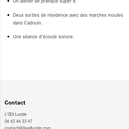
Un atelier de pratique super 8.
Deux sorties de résidence avec des marches inouïes
dans Cadouin.
Une séance d'écoute sonore.
Contact
L
'Œil Lucide
06 62 46 33 47
contact[@]loeillucide.com