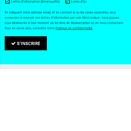
Lettre d'information (bimensuelle)
Livres d'ici
En indiquant votre adresse email, et en cochant la ou les cases associées, vous
consentez à recevoir nos lettres d'information par voie électronique. Vous pouvez
vous désinscrire à tout moment via les liens de désinscription ou en nous contactant.
Pour en savoir plus, consultez notre
Politique de confidentialité
.
S'INSCRIRE