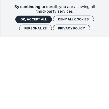
By continuing to scroll,
you are allowing all
third-party services
OK, ACCEPT ALL
DENY ALL COOKIES
PERSONALIZE
PRIVACY POLICY
Vous souhaitez vous abonner à :
Lettre d'information (bimensuelle)
Livres d'ici
En indiquant votre adresse email, et en cochant la ou les cases associées, vous
consentez à recevoir nos lettres d'information par voie électronique. Vous pouvez
vous désinscrire à tout moment via les liens de désinscription ou en nous contactant.
Pour en savoir plus, consultez notre
Politique de confidentialité
.
S'INSCRIRE