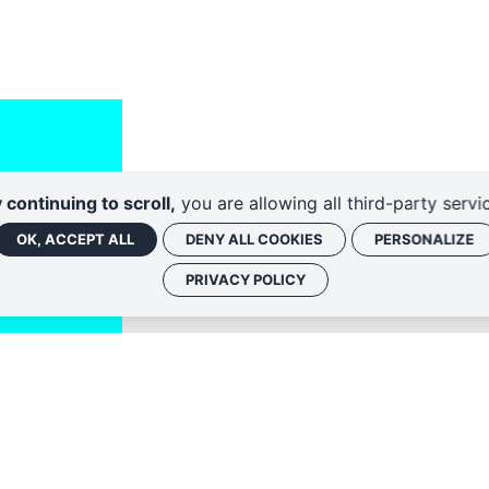
 continuing to scroll,
you are allowing all third-party servi
OK, ACCEPT ALL
DENY ALL COOKIES
PERSONALIZE
PRIVACY POLICY
Politique de conf
 associées, vous
nique. Vous
iption ou en nous
fidentialité
.