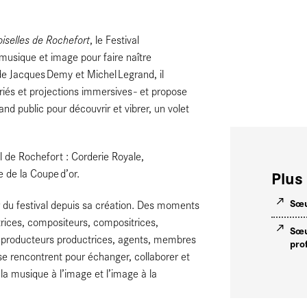
iselles de Rochefort
, le Festival
musique et image pour faire naître
e de Jacques Demy et Michel Legrand, il
ariés et projections immersives - et propose
d public pour découvrir et vibrer, un volet
l de Rochefort : Corderie Royale,
Plus 
e de la Coupe d’or.
Sœu
r du festival depuis sa création. Des moments
trices, compositeurs, compositrices,
Sœu
ces, producteurs productrices, agents, membres
pro
 se rencontrent pour échanger, collaborer et
la musique à l’image et l’image à la