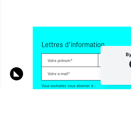
Lettres d'information
By
Vous souhaitez vous abonner à :
Lettre d'information (bimensuelle)
Livres d'ici
En indiquant votre adresse email, et en cochant la ou les cases
consentez à recevoir nos lettres d'information par voie électro
pouvez vous désinscrire à tout moment via les liens de désinscr
contactant. Pour en savoir plus, consultez notre
Politique de con