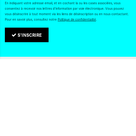
En indiquant votre adresse email, et en cochant la ou les cases associées, vous
consentez à recevoir nos lettres d'information par voie électronique. Vous pouvez
vous désinscrire à tout moment via les liens de désinscription ou en nous contactant.
Pour en savoir plus, consultez notre
Politique de confidentialité
.
S'INSCRIRE
Politique de confidentialité