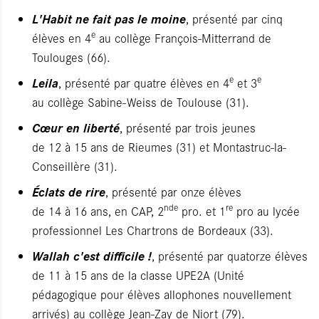
L'Habit ne fait pas le moine
, présenté par cinq
e
élèves en 4
au collège François-Mitterrand de
Toulouges (66).
e
e
Leila
, présenté par quatre élèves en 4
et 3
au collège Sabine-Weiss de Toulouse (31).
Cœur en liberté
, présenté par trois jeunes
de 12 à 15 ans de Rieumes (31) et Montastruc-la-
Conseillère (31).
Éclats de rire
, présenté par onze élèves
nde
re
de 14 à 16 ans, en CAP, 2
pro. et 1
pro au lycée
professionnel Les Chartrons de Bordeaux (33).
Wallah c'est difficile !
, présenté par quatorze élèves
de 11 à 15 ans de la classe UPE2A (Unité
pédagogique pour élèves allophones nouvellement
arrivés) au collège Jean-Zay de Niort (79).