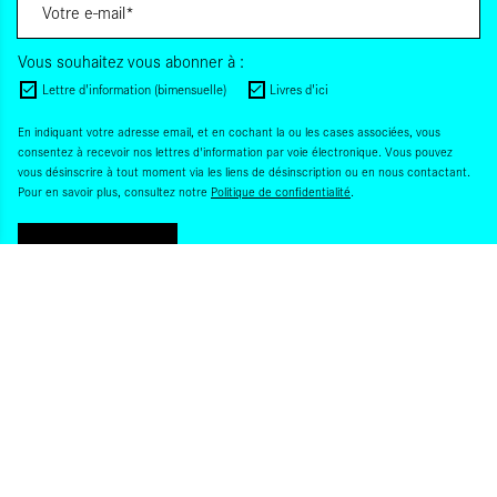
Vous souhaitez vous abonner à :
Lettre d'information (bimensuelle)
Livres d'ici
En indiquant votre adresse email, et en cochant la ou les cases associées, vous
consentez à recevoir nos lettres d'information par voie électronique. Vous pouvez
vous désinscrire à tout moment via les liens de désinscription ou en nous contactant.
Pour en savoir plus, consultez notre
Politique de confidentialité
.
S'INSCRIRE