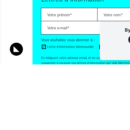
By
Vous souhaitez vous abonner à :
Lettre d'information (bimensuelle)
Livres d'ici
En indiquant votre adresse email, et en cochant la ou les cases
consentez à recevoir nos lettres d'information par voie électro
pouvez vous désinscrire à tout moment via les liens de désinscr
contactant. Pour en savoir plus, consultez notre
Politique de con
S'INSCRIRE