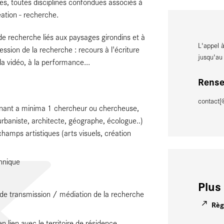
es, toutes disciplines confondues associés à
éation - recherche.
de recherche liés aux paysages girondins et à
L'appel 
ssion de la recherche : recours à l'écriture
jusqu'a
 la vidéo, à la performance...
Rense
contact[
renant a minima 1 chercheur ou chercheuse,
urbaniste, architecte, géographe, écologue..)
hamps artistiques (arts visuels, création
…
chnique
Plus 
 de transmission / médiation de la recherche
Règ
 lien avec le territoire de résidence