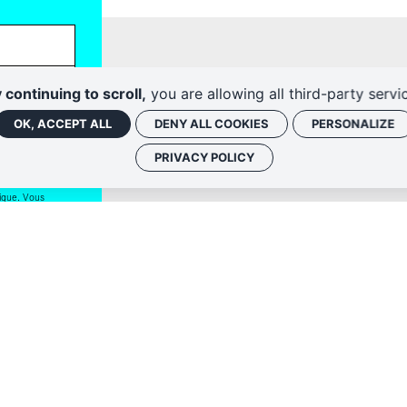
Politique de conf
 continuing to scroll,
you are allowing all third-party servi
OK, ACCEPT ALL
DENY ALL COOKIES
PERSONALIZE
PRIVACY POLICY
 associées, vous
nique. Vous
iption ou en nous
fidentialité
.