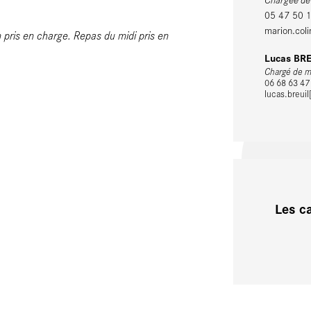
05 47 50 
marion.coli
pris en charge. Repas du midi pris en
Lucas BR
Chargé de mi
06 68 63 47
lucas.breuil
Les c