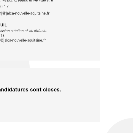
10 17
n[@]alca-nouvelle-aquitaine.fr
EUIL
ssion création et vie littéraire
 13
[@]alca-nouvelle-aquitaine.fr
andidatures sont closes.