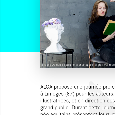
a young woman is sitting on a chair against a gray wall r
ALCA propose une journée profe
à Limoges (87) pour les auteurs, 
illustratrices, et en direction de
grand public. Durant cette journ
néo-aquitains présentent leurs 