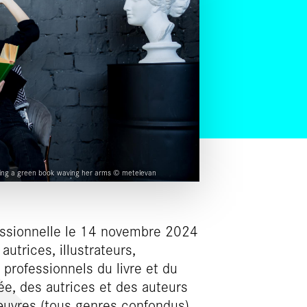
eading a green book waving her arms © metelevan
ssionnelle le 14 novembre 2024
autrices, illustrateurs,
s professionnels du livre et du
ée, des autrices et des auteurs
œuvres (tous genres confondus),