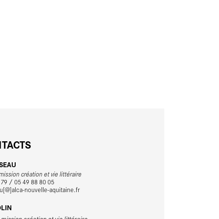
TACTS
ISEAU
ission création et vie littéraire
 79 / 05 49 88 80 05
au[@]alca-nouvelle-aquitaine.fr
OLIN
ission création et vie littéraire