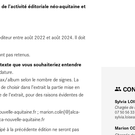
 de l'activité éditoriale néo-aquitaine et
'éditeur entre août 2022 et août 2024. Il doit
ont pas retenus.
u texte que vous souhaiteriez entendre
idature.
/album selon le nombre de signes. La
e choisir dans l'extrait la partie mise en
CON
e de l'extrait, pour des raisons évidentes de
Sylvia LO
Chargée de m
ouvelle-aquitaine.fr ; marion.colin[@]alca-
07 50 56 33
sylvia.loise
lca-nouvelle-aquitaine.fr
Marion C
ipé à la précédente édition ne seront pas
Chargée de m