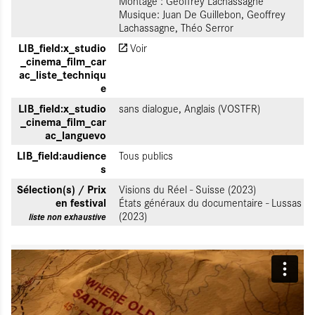
Montage : Geoffrey Lachassagne
Musique: Juan De Guillebon, Geoffrey
Lachassagne, Théo Serror
LIB_field:x_studio
Voir
_cinema_film_car
ac_liste_techniqu
e
LIB_field:x_studio
sans dialogue, Anglais (VOSTFR)
_cinema_film_car
ac_languevo
LIB_field:audience
Tous publics
s
Sélection(s) / Prix
Visions du Réel - Suisse (2023)
en festival
États généraux du documentaire - Lussas
(2023)
liste non exhaustive