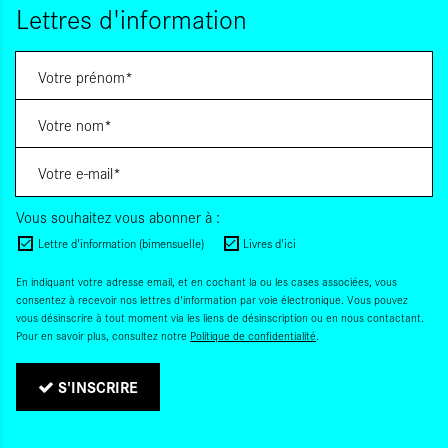
Lettres d'information
Vous souhaitez vous abonner à :
Lettre d'information (bimensuelle)
Livres d'ici
En indiquant votre adresse email, et en cochant la ou les cases associées, vous
consentez à recevoir nos lettres d'information par voie électronique. Vous pouvez
vous désinscrire à tout moment via les liens de désinscription ou en nous contactant.
Pour en savoir plus, consultez notre
Politique de confidentialité
.
S'INSCRIRE