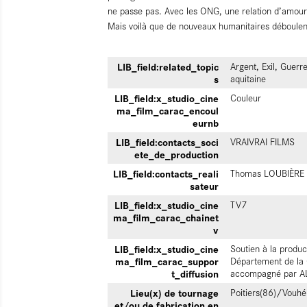
ne passe pas. Avec les ONG, une relation d’amour
Mais voilà que de nouveaux humanitaires déboulent
LIB_field:related_topic
Argent, Exil, Guerr
s
aquitaine
LIB_field:x_studio_cine
Couleur
ma_film_carac_encoul
eurnb
LIB_field:contacts_soci
VRAIVRAI FILMS
ete_de_production
LIB_field:contacts_reali
Thomas LOUBIÈRE
sateur
LIB_field:x_studio_cine
TV7
ma_film_carac_chainet
v
LIB_field:x_studio_cine
Soutien à la produc
ma_film_carac_suppor
Département de la 
t_diffusion
accompagné par A
Lieu(x) de tournage
Poitiers(86)/Vouhé
et/ou de fabrication en