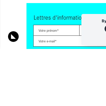
Lettres d'information
By
Vous souhaitez vous abonner à :
Lettre d'information (bimensuelle)
Livres d'ici
En indiquant votre adresse email, et en cochant la ou les cases
consentez à recevoir nos lettres d'information par voie électro
pouvez vous désinscrire à tout moment via les liens de désinscr
contactant. Pour en savoir plus, consultez notre
Politique de con
S'INSCRIRE