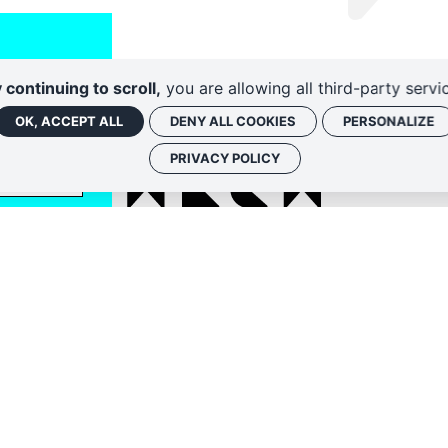
 continuing to scroll,
you are allowing all third-party servi
OK, ACCEPT ALL
DENY ALL COOKIES
PERSONALIZE
PRIVACY POLICY
Politique de conf
 associées, vous
nique. Vous
iption ou en nous
fidentialité
.