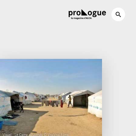
Visuel - Le Camp suspendu © VraiVrai Films