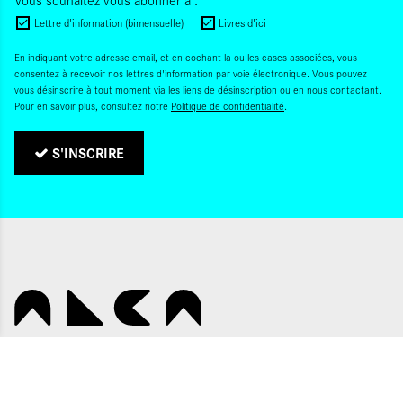
Lettre d'information (bimensuelle)
Livres d'ici
En indiquant votre adresse email, et en cochant la ou les cases associées, vous
consentez à recevoir nos lettres d'information par voie électronique. Vous pouvez
vous désinscrire à tout moment via les liens de désinscription ou en nous contactant.
Pour en savoir plus, consultez notre
Politique de confidentialité
.
S'INSCRIRE