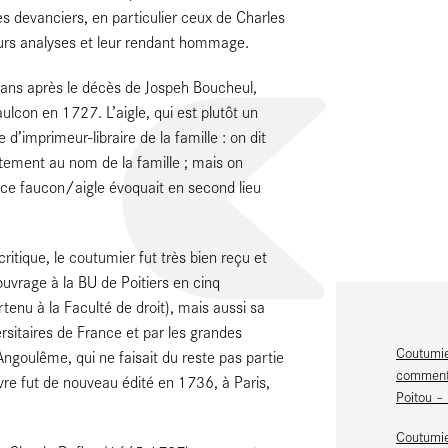
s devanciers, en particulier ceux de Charles
eurs analyses et leur rendant hommage.
t ans après le décès de Jospeh Boucheul,
ulcon en 1727. L’aigle, qui est plutôt un
d’imprimeur-libraire de la famille : on dit
icitement au nom de la famille ; mais on
 ce faucon/aigle évoquait en second lieu
ritique, le coutumier fut très bien reçu et
ouvrage à la BU de Poitiers en cinq
tenu à la Faculté de droit), mais aussi sa
rsitaires de France et par les grandes
Coutumie
Angoulême, qui ne faisait du reste pas partie
commenta
vre fut de nouveau édité en 1736, à Paris,
Poitou –
Coutumie