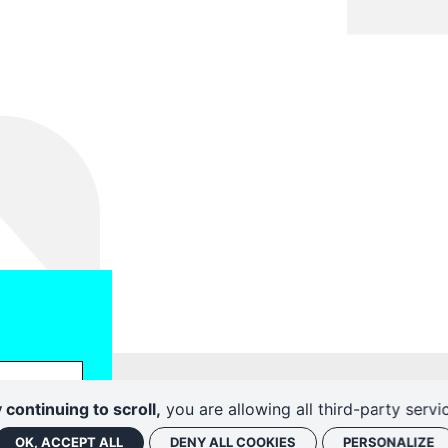
 continuing to scroll,
you are allowing all third-party servi
Politique de conf
OK, ACCEPT ALL
DENY ALL COOKIES
PERSONALIZE