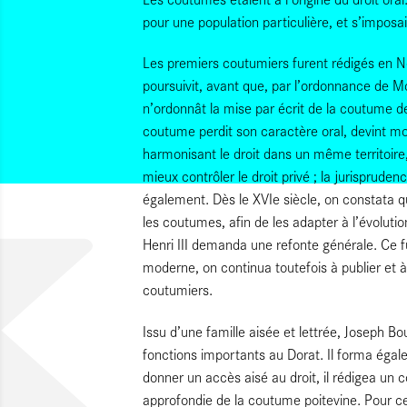
pour une population particulière, et s’imposa
Les premiers coutumiers furent rédigés en No
poursuivit, avant que, par l’ordonnance de Mo
n’ordonnât la mise par écrit de la coutume de 
coutume perdit son caractère oral, devint moi
harmonisant le droit dans un même territoire
mieux contrôler le droit privé ; la jurisprude
également. Dès le XVIe siècle, on constata qu’i
les coutumes, afin de les adapter à l’évolut
Henri III demanda une refonte générale. Ce f
moderne, on continua toutefois à publier et 
coutumiers.
Issu d’une famille aisée et lettrée, Joseph Bo
fonctions importants au Dorat. Il forma éga
donner un accès aisé au droit, il rédigea un 
approfondie de la coutume poitevine. Pour cet