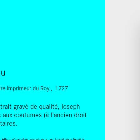
SKIP TO CONTENT
ou
aire-imprimeur du Roy.
1727
trait gravé de qualité, Joseph
aux coutumes (à l’ancien droit
taires.
Elles s’appliquaient sur un territoire limité,