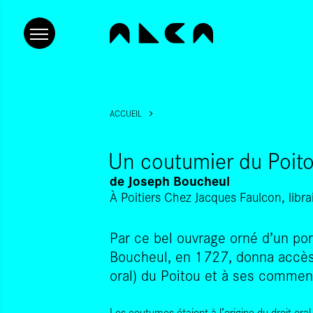
ACCUEIL
Un coutumier du Poit
de
Joseph Boucheul
À Poitiers Chez Jacques Faulcon, libr
Par ce bel ouvrage orné d’un por
Boucheul, en 1727, donna accès 
oral) du Poitou et à ses commen
Les coutumes étaient à l’origine du droit oral. 