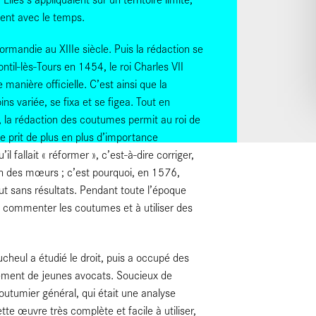
ient avec le temps.
rmandie au XIIIe siècle. Puis la rédaction se
ntil-lès-Tours en 1454, le roi Charles VII
manière officielle. C’est ainsi que la
ns variée, se fixa et se figea. Tout en
, la rédaction des coutumes permit au roi de
nce prit de plus en plus d’importance
l fallait « réformer », c’est-à-dire corriger,
ion des mœurs ; c’est pourquoi, en 1576,
ut sans résultats. Pendant toute l’époque
à commenter les coutumes et à utiliser des
ucheul a étudié le droit, puis a occupé des
lement de jeunes avocats. Soucieux de
coutumier général, qui était une analyse
te œuvre très complète et facile à utiliser,