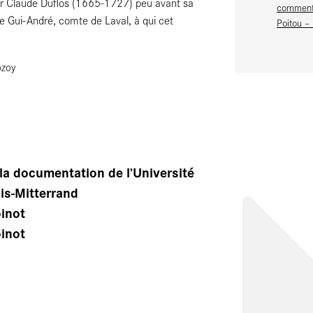
 par Claude Duflos (1665-1727) peu avant sa
commenta
 de Gui-André, comte de Laval, à qui cet
Poitou –
ozoy
la documentation de l’Université
is-Mitterrand
oinot
oinot