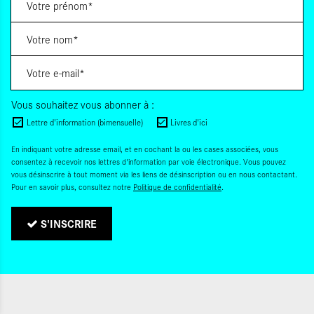
Vous souhaitez vous abonner à :
Lettre d'information (bimensuelle)
Livres d'ici
En indiquant votre adresse email, et en cochant la ou les cases associées, vous
consentez à recevoir nos lettres d'information par voie électronique. Vous pouvez
vous désinscrire à tout moment via les liens de désinscription ou en nous contactant.
Pour en savoir plus, consultez notre
Politique de confidentialité
.
S'INSCRIRE