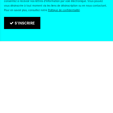
consentez à recevoir nos lettres d'information par voie électronique. Vous pouvez
vous désinscrire à tout moment via les liens de désinscription ou en nous contactant.
Pour en savoir plus, consultez notre
Politique de confidentialité
.
S'INSCRIRE
Politique de confidentialité
Gestion des cookies