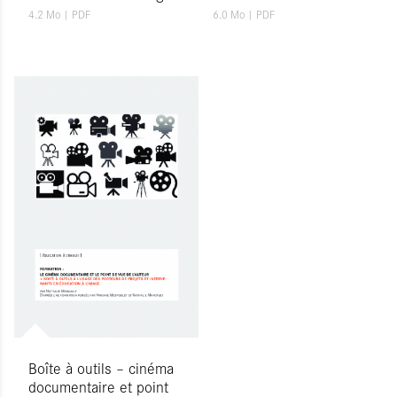
4.2 Mo
| PDF
6.0 Mo
| PDF
Boîte à outils – cinéma
documentaire et point