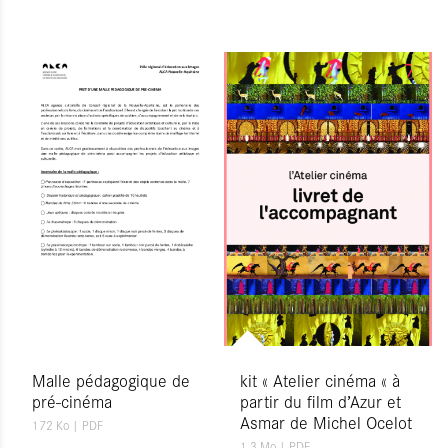
Malle pédagogique de
kit « Atelier cinéma « à
pré-cinéma
partir du film d’Azur et
Asmar de Michel Ocelot
172 Ko
| PDF
1.3 Mo
| PDF