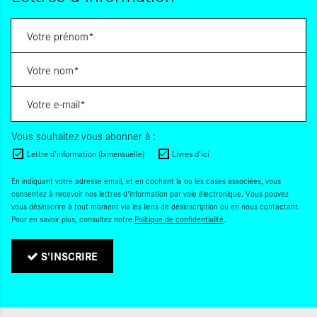
Vous souhaitez vous abonner à :
Lettre d'information (bimensuelle)
Livres d'ici
En indiquant votre adresse email, et en cochant la ou les cases associées, vous
consentez à recevoir nos lettres d'information par voie électronique. Vous pouvez
vous désinscrire à tout moment via les liens de désinscription ou en nous contactant.
Pour en savoir plus, consultez notre
Politique de confidentialité
.
S'INSCRIRE