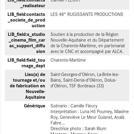
_realisateur
LIB_field:contacts
LES 48° RUGISSANTS PRODUCTIONS
_societe_de_prod
uction
LIB_field:x_studio
Soutien à la production de la Région
_cinema_film_car
Nouvelle-Aquitaine et du Département
ac_support_diffu
de la Charente-Maritime, en partenariat
sion
avec le CNC et accompagné par ALCA.
LIB_field:field_tou
Charente-Maritime
rnage_dept
Lieu(x) de
Saint-Georges-d’Oléron, La-Brée-les-
tournage et/ou
Bains, Saint-Denis-d’Oléron, Dolus-
de fabrication en
d’Oléron, TSF Bordeaux (33)
Nouvelle-
Aquitaine
Générique
Scénario : Camille Fleury
Interprétation : Luna Hô Poumey, Maxime
Roy, Geneviève Le Meur Guisnel, Anaïs
Fabre...
Directrice photo : Sarah Blum
Montage : Margaux Serre