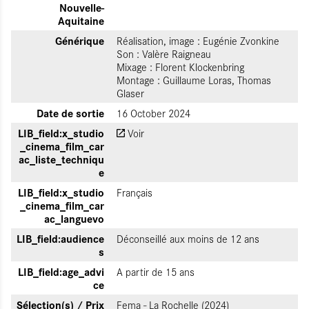
Nouvelle-
Aquitaine
Générique
Réalisation, image : Eugénie Zvonkine
Son : Valère Raigneau
Mixage : Florent Klockenbring
Montage : Guillaume Loras, Thomas
Glaser
Date de sortie
16 October 2024
LIB_field:x_studio
Voir
_cinema_film_car
ac_liste_techniqu
e
LIB_field:x_studio
Français
_cinema_film_car
ac_languevo
LIB_field:audience
Déconseillé aux moins de 12 ans
s
LIB_field:age_advi
A partir de 15 ans
ce
Sélection(s) / Prix
Fema - La Rochelle (2024)