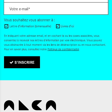
Vous souhaitez vous abonner à :
Lettre d'information (bimensuelle)
Livres d'ici
En indiquant votre adresse email, et en cochant la ou les cases associées, vous
consentez à recevoir nos lettres d'information par voie électronique. Vous pouvez
vous désinscrire à tout moment via les liens de désinscription ou en nous contactant.
Pour en savoir plus, consultez notre
Politique de confidentialité
.
S'INSCRIRE