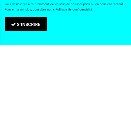
vous désinscrire à tout moment via les liens de désinscription ou en nous contactant.
Pour en savoir plus, consultez notre
Politique de confidentialité
.
S'INSCRIRE
Politique de confidentialité
Gestion des cookies