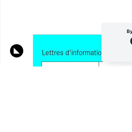
By
Lettres d'information
Vous souhaitez vous abonner à :
Lettre d'information (bimensuelle)
Livres d'ici
En indiquant votre adresse email, et en cochant la ou les cases
consentez à recevoir nos lettres d'information par voie électro
pouvez vous désinscrire à tout moment via les liens de désinscr
contactant. Pour en savoir plus, consultez notre
Politique de con