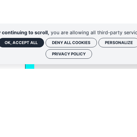
 continuing to scroll,
you are allowing all third-party servi
OK, ACCEPT ALL
DENY ALL COOKIES
PERSONALIZE
PRIVACY POLICY
Politique de conf
 associées, vous
nique. Vous
iption ou en nous
fidentialité
.