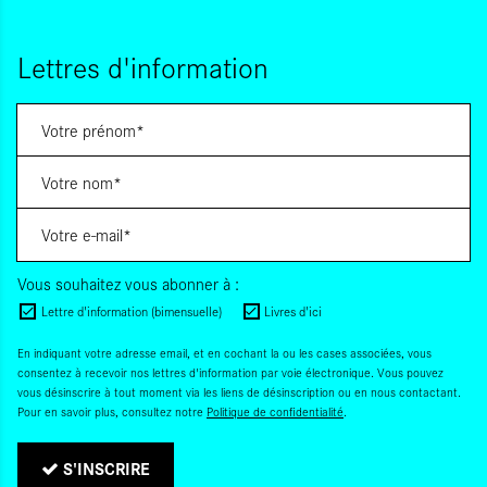
Lettres d'information
Vous souhaitez vous abonner à :
Lettre d'information (bimensuelle)
Livres d'ici
En indiquant votre adresse email, et en cochant la ou les cases associées, vous
consentez à recevoir nos lettres d'information par voie électronique. Vous pouvez
vous désinscrire à tout moment via les liens de désinscription ou en nous contactant.
Pour en savoir plus, consultez notre
Politique de confidentialité
.
S'INSCRIRE