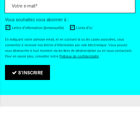
Vous souhaitez vous abonner à :
Lettre d'information (bimensuelle)
Livres d'ici
En indiquant votre adresse email, et en cochant la ou les cases associées, vous
consentez à recevoir nos lettres d'information par voie électronique. Vous pouvez
vous désinscrire à tout moment via les liens de désinscription ou en nous contactant.
Pour en savoir plus, consultez notre
Politique de confidentialité
.
S'INSCRIRE