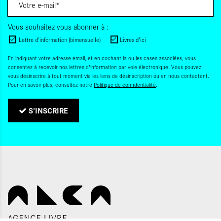
Vous souhaitez vous abonner à :
Lettre d'information (bimensuelle)
Livres d'ici
En indiquant votre adresse email, et en cochant la ou les cases associées, vous
consentez à recevoir nos lettres d'information par voie électronique. Vous pouvez
vous désinscrire à tout moment via les liens de désinscription ou en nous contactant.
Pour en savoir plus, consultez notre
Politique de confidentialité
.
S'INSCRIRE