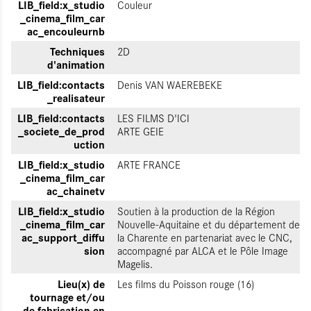
LIB_field:x_studio
Couleur
_cinema_film_car
ac_encouleurnb
Techniques
2D
d'animation
LIB_field:contacts
Denis VAN WAEREBEKE
_realisateur
LIB_field:contacts
LES FILMS D'ICI
_societe_de_prod
ARTE GEIE
uction
LIB_field:x_studio
ARTE FRANCE
_cinema_film_car
ac_chainetv
LIB_field:x_studio
Soutien à la production de la Région
_cinema_film_car
Nouvelle-Aquitaine et du département de
ac_support_diffu
la Charente en partenariat avec le CNC,
sion
accompagné par ALCA et le Pôle Image
Magelis.
Lieu(x) de
Les films du Poisson rouge (16)
tournage et/ou
de fabrication en