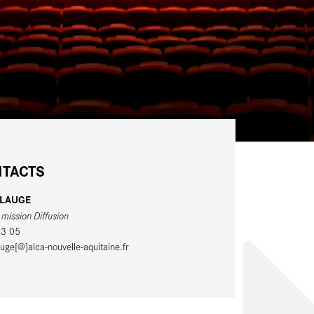
 Stock
TACTS
ELAUGE
mission Diffusion
43 05
ge[@]alca-nouvelle-aquitaine.fr