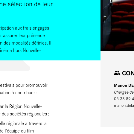
ne sélection de leur
pation aux frais engagés
ur assurer leur présence
n des modalités définies. Il
cinéma hors Nouvelle-
© razihusin / Adobe
CON
Manon D
festivals pour promouvoir
Chargée de 
tion à contribuer :
05 33 89 
manon.delau
ar la Région Nouvelle-
 des sociétés régionales ;
le régionale à travers la
e l’équipe du film