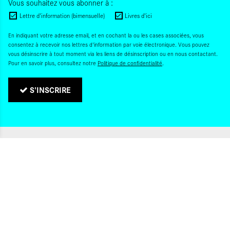
Vous souhaitez vous abonner à :
Lettre d'information (bimensuelle)
Livres d'ici
En indiquant votre adresse email, et en cochant la ou les cases associées, vous
consentez à recevoir nos lettres d'information par voie électronique. Vous pouvez
vous désinscrire à tout moment via les liens de désinscription ou en nous contactant.
Pour en savoir plus, consultez notre
Politique de confidentialité
.
S'INSCRIRE