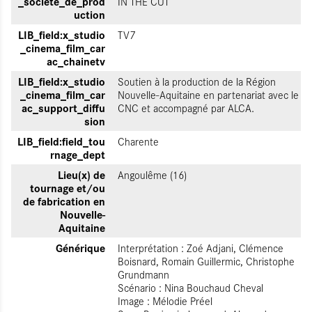
_societe_de_prod
IN THE CUT
uction
LIB_field:x_studio
TV7
_cinema_film_car
ac_chainetv
LIB_field:x_studio
Soutien à la production de la Région
_cinema_film_car
Nouvelle-Aquitaine en partenariat avec le
ac_support_diffu
CNC et accompagné par ALCA.
sion
LIB_field:field_tou
Charente
rnage_dept
Lieu(x) de
Angoulême (16)
tournage et/ou
de fabrication en
Nouvelle-
Aquitaine
Générique
Interprétation : Zoé Adjani, Clémence
Boisnard, Romain Guillermic, Christophe
Grundmann
Scénario : Nina Bouchaud Cheval
Image : Mélodie Préel