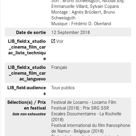
Son : Bruno Schweisguth, Nicolas Joly,
Emmanuelle Villard, Sylvain Copans
Montage : Agnès Brückert, Bruno
Schweisguth
Musique : Frédéric D. Oberland
Date de sortie
12 September 2018
LIB_field:x_studio
Voir
_cinema_film_car
ac_liste_techniqu
e
LIB_field:x_studio
Français
_cinema_film_car
ac_languevo
LIB_field:audience
Tous publics
s
Sélection(s) / Prix
Festival de Locarno - Locarno Film
en festival
Festival (2018) : Prix SRG SSR
Escales Documentaires - La Rochelle
liste non exhaustive
(2018)
Festival international du film francophone
de Namur - Belgique (2018)