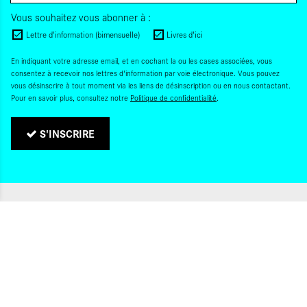
Vous souhaitez vous abonner à :
Lettre d'information (bimensuelle)
Livres d'ici
En indiquant votre adresse email, et en cochant la ou les cases associées, vous
consentez à recevoir nos lettres d'information par voie électronique. Vous pouvez
vous désinscrire à tout moment via les liens de désinscription ou en nous contactant.
Pour en savoir plus, consultez notre
Politique de confidentialité
.
S'INSCRIRE