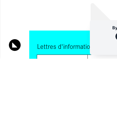
By
Lettres d'information
Vous souhaitez vous abonner à :
Lettre d'information (bimensuelle)
Livres d'ici
En indiquant votre adresse email, et en cochant la ou les cases
consentez à recevoir nos lettres d'information par voie électro
pouvez vous désinscrire à tout moment via les liens de désinscr
contactant. Pour en savoir plus, consultez notre
Politique de con