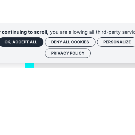
 continuing to scroll,
you are allowing all third-party servi
OK, ACCEPT ALL
DENY ALL COOKIES
PERSONALIZE
PRIVACY POLICY
Politique de conf
 associées, vous
nique. Vous
iption ou en nous
fidentialité
.