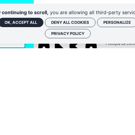
 continuing to scroll,
you are allowing all third-party servi
OK, ACCEPT ALL
DENY ALL COOKIES
PERSONALIZE
PRIVACY POLICY
Politique de confi
ssociées, vous
ique. Vous pouvez
u en nous
identialité
.