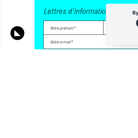
Lettres d'information
By
Vous souhaitez vous abonner à :
Lettre d'information (bimensuelle)
Livres d'ici
En indiquant votre adresse email, et en cochant la ou les cases a
consentez à recevoir nos lettres d'information par voie électron
vous désinscrire à tout moment via les liens de désinscription o
contactant. Pour en savoir plus, consultez notre
Politique de conf
S'INSCRIRE