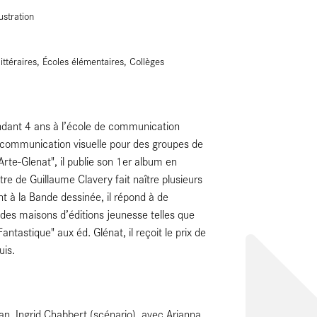
ustration
littéraires, Écoles élémentaires, Collèges
ndant 4 ans à l’école de communication
 communication visuelle pour des groupes de
rte-Glenat", il publie son 1er album en
re de Guillaume Clavery fait naître plusieurs
 à la Bande dessinée, il répond à de
es maisons d’éditions jeunesse telles que
tastique" aux éd. Glénat, il reçoit le prix de
uis.
ylian, Ingrid Chabbert (scénario), avec Arianna