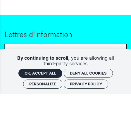
Lettres d'information
By continuing to scroll,
you are allowing all
third-party services
OK, ACCEPT ALL
DENY ALL COOKIES
PERSONALIZE
PRIVACY POLICY
Vous souhaitez vous abonner à :
Lettre d'information (bimensuelle)
Livres d'ici
En indiquant votre adresse email, et en cochant la ou les cases associées, vous
consentez à recevoir nos lettres d'information par voie électronique. Vous pouvez
vous désinscrire à tout moment via les liens de désinscription ou en nous contactant.
Pour en savoir plus, consultez notre
Politique de confidentialité
.