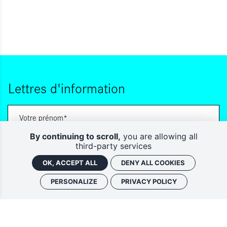
Lettres d'information
By continuing to scroll,
you are allowing all
third-party services
OK, ACCEPT ALL
DENY ALL COOKIES
PERSONALIZE
PRIVACY POLICY
Vous souhaitez vous abonner à :
Lettre d'information (bimensuelle)
Livres d'ici
En indiquant votre adresse email, et en cochant la ou les cases associées, vous