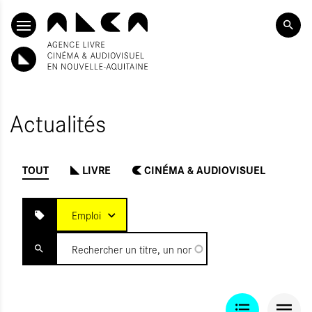
SKIP TO CONTENT
Actualités
TOUT
LIVRE
CINÉMA & AUDIOVISUEL
INITIALISER
OUMETTRE
Emploi