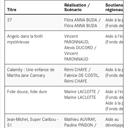
Réalisation /
Soutiens
Titre
Scénario
régionaux
27
Flóra ANNA BUDA /
Aide à la pr
Flóra ANNA BUDA
(Fonds de so
Angelo dans la forêt
Vincent
Aide à l'écri
mystérieuse
PARONNAUD,
(Fonds de so
Alexis DUCORD /
Vincent
PARONNAUD
Calamity : Une enfance de
Rémi CHAYE /
Aide à la pr
Martha Jane Cannary
Fabrice DE COSTIL,
(Fonds de so
Rémi CHAYE
Folie douce, folie dure
Marine LACLOTTE /
Aide à l'écri
Marine LACLOTTE
(Fonds de so
Aide à la pr
(Fonds de so
Jean-Michel, Super Caribou -
Mathieu AUVRAY,
Aide au
S1
Pauline PINSON /
développem