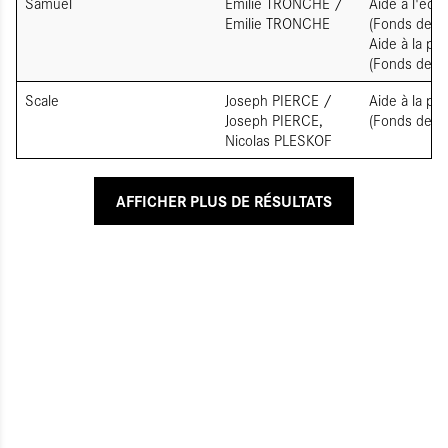
Samuel
Emilie TRONCHE /
Aide à l'écri
Emilie TRONCHE
(Fonds de so
Aide à la pr
(Fonds de so
Scale
Joseph PIERCE /
Aide à la pr
Joseph PIERCE,
(Fonds de so
Nicolas PLESKOF
AFFICHER PLUS DE RÉSULTATS