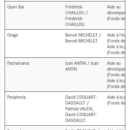
Open Bar
Frédérick
Aide au
CHAILLOU /
développem
Frédérick
(Fonds de so
CHAILLOU
Orage
Benoit MICHELET /
Aide à l'écri
Benoit MICHELET
(Fonds de so
Aide à la pr
(Fonds de so
Pachamama
Juan ANTIN / Juan
Aide au
ANTIN
développem
(Fonds de so
Aide à la pr
(Fonds de so
Peripheria
David COQUART-
Aide à la pr
DASSAULT /
(Fonds de so
Patricia VALEIX,
David COQUART-
DASSAULT