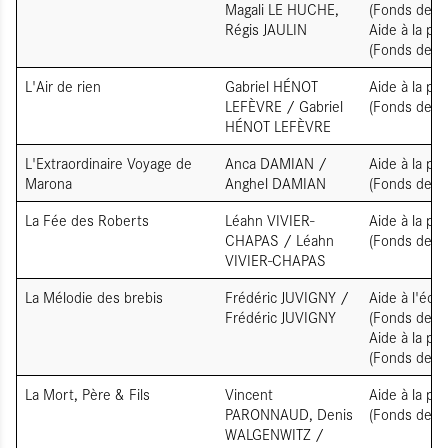
Magali LE HUCHE,
(Fonds de so
Régis JAULIN
Aide à la pr
(Fonds de so
L'Air de rien
Gabriel HÉNOT
Aide à la pr
LEFÈVRE / Gabriel
(Fonds de so
HÉNOT LEFÈVRE
L'Extraordinaire Voyage de
Anca DAMIAN /
Aide à la pr
Marona
Anghel DAMIAN
(Fonds de so
La Fée des Roberts
Léahn VIVIER-
Aide à la pr
CHAPAS / Léahn
(Fonds de so
VIVIER-CHAPAS
La Mélodie des brebis
Frédéric JUVIGNY /
Aide à l'écri
Frédéric JUVIGNY
(Fonds de so
Aide à la pr
(Fonds de so
La Mort, Père & Fils
Vincent
Aide à la pr
PARONNAUD, Denis
(Fonds de so
WALGENWITZ /