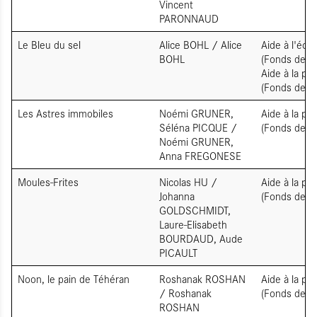
Vincent
PARONNAUD
Le Bleu du sel
Alice BOHL / Alice
Aide à l'écri
BOHL
(Fonds de so
Aide à la pr
(Fonds de so
Les Astres immobiles
Noémi GRUNER,
Aide à la pr
Séléna PICQUE /
(Fonds de so
Noémi GRUNER,
Anna FREGONESE
Moules-Frites
Nicolas HU /
Aide à la pr
Johanna
(Fonds de so
GOLDSCHMIDT,
Laure-Elisabeth
BOURDAUD, Aude
PICAULT
Noon, le pain de Téhéran
Roshanak ROSHAN
Aide à la pr
/ Roshanak
(Fonds de so
ROSHAN