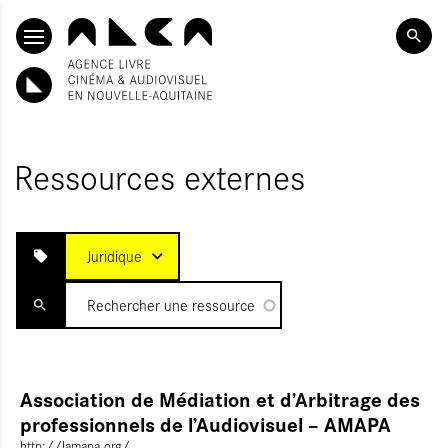
ALLER AU CONTENU PRINCIPAL
Ressources externes
ITIALISER
Juridique
UMETTRE
Association de Médiation et d’Arbitrage des
professionnels de l’Audiovisuel – AMAPA
http://lamapa.org/