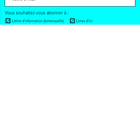
Vous souhaitez vous abonner à :
Lettre d'information (bimensuelle)
Livres d'ici
Votre adresse de messagerie est uniquement utilisée pour vous envoyer les lettres
d'information d'ALCA. Vous pouvez à tout moment utiliser le lien de désabonnement
intégré dans la lettre d'information. Pour en savoir plus, consultez notre
Politique de
confidentialité
.
S'INSCRIRE